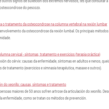
 outros signos de suxeición dos extremos nerviosos, tes que consultar a
 osteocondrose do pescozo.
ra o tratamento da osteocondrose na columna vertebral na rexión lumbar
senvolvemento da osteocondrose da rexión lumbal. Os principais métodos 
midade.
umna cervical - síntomas, tratamento e exercicios (terapia práctica)
ión do cérvix: causas da enfermidade, síntomas en adultos e nenos, queixa
 de tratamento (exercicios e ximnasia terapéutica, masaxe e outros).
ión do xeonllo: causas, síntomas e tratamento
ersoas maiores de 50 anos sofren artrose da articulación do xeonllo. Des
da enfermidade, como se tratan os métodos de prevención.