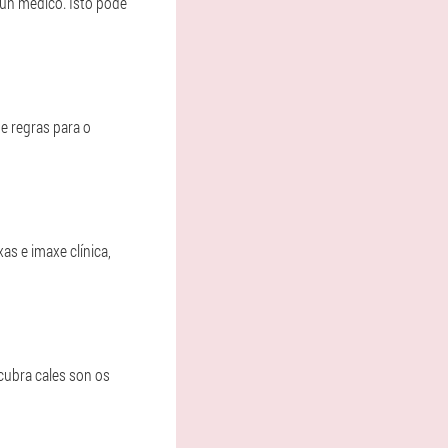
 un médico. Isto pode
e regras para o
s e imaxe clínica,
cubra cales son os