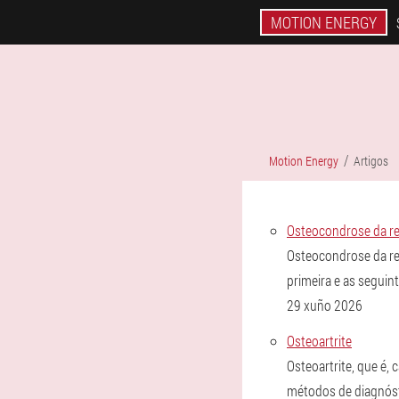
MOTION ENERGY
Motion Energy
Artigos
Osteocondrose da re
Osteocondrose da re
primeira e as segui
29 xuño 2026
Osteoartrite
Osteoartrite, que é,
métodos de diagnóst