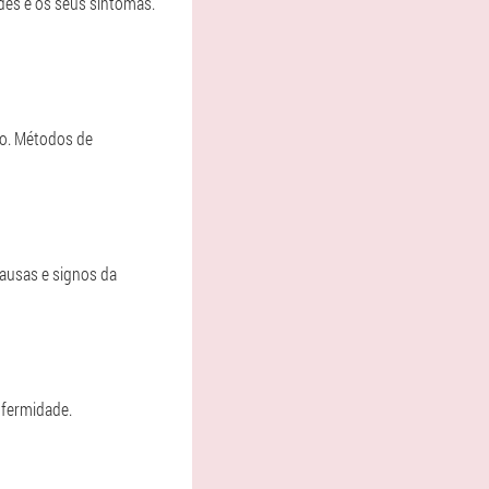
ades e os seus síntomas.
lo. Métodos de
causas e signos da
nfermidade.