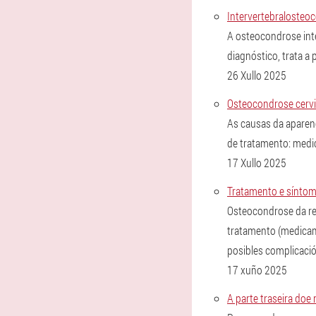
Intervertebralosteo
A osteocondrose inte
diagnóstico, trata a 
26 Xullo 2025
Osteocondrose cervi
As causas da aparen
de tratamento: medic
17 Xullo 2025
Tratamento e sínto
Osteocondrose da re
tratamento (medicame
posibles complicació
17 xuño 2025
A parte traseira doe 