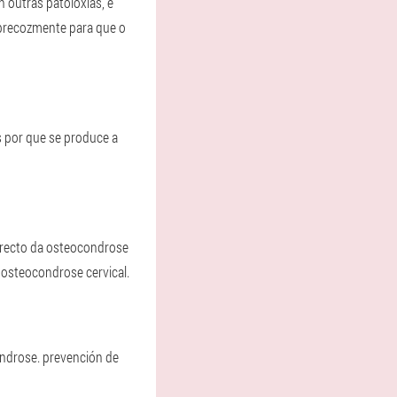
 outras patoloxías, é
precozmente para que o
 por que se produce a
rrecto da osteocondrose
 osteocondrose cervical.
ndrose. prevención de