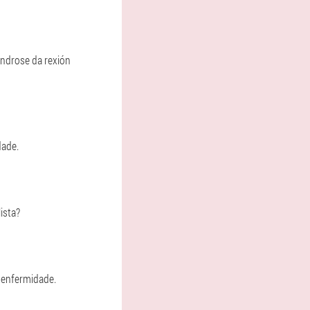
ondrose da rexión
dade.
ista?
 enfermidade.