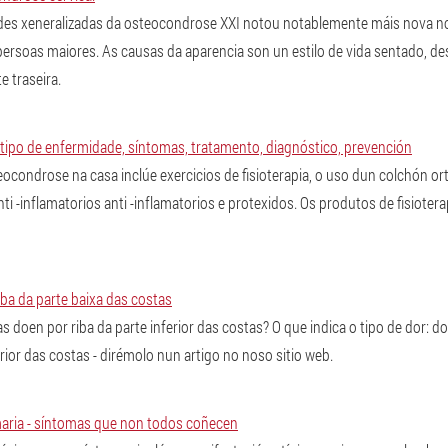
es xeneralizadas da osteocondrose XXI notou notablemente máis nova no
persoas maiores. As causas da aparencia son un estilo de vida sentado, des
e traseira.
tipo de enfermidade, síntomas, tratamento, diagnóstico, prevención
ocondrose na casa inclúe exercicios de fisioterapia, o uso dun colchón or
nti -inflamatorios anti -inflamatorios e protexidos. Os produtos de fisiote
iba da parte baixa das costas
s doen por riba da parte inferior das costas? O que indica o tipo de dor: do
erior das costas - dirémolo nun artigo no noso sitio web.
ria - síntomas que non todos coñecen