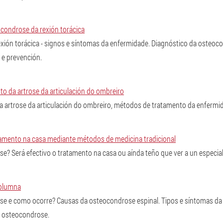
condrose da rexión torácica
xión torácica - signos e síntomas da enfermidade. Diagnóstico da osteoc
 e prevención.
o da artrose da articulación do ombreiro
a artrose da articulación do ombreiro, métodos de tratamento da enfermi
amento na casa mediante métodos de medicina tradicional
e? Será efectivo o tratamento na casa ou aínda teño que ver a un especial
olumna
se e como ocorre? Causas da osteocondrose espinal. Tipos e síntomas da
a osteocondrose.