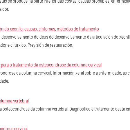
stas se produce na parte inferior das costas: causas probables, enfermid
a dor.
ión do xeonllo: causas, síntomas, métodos de tratamento
, desenvolvemento do deus do desenvolvemento da articulación do xeonl
or e cirúrxico. Previsión de restauración.
para o tratamento da osteocondrose da columna cervical
ondrose da columna cervical. Información xeral sobre a enfermidade, as 
dade.
lumna vertebral
a osteocondrose da columna vertebral. Diagnóstico e tratamento desta e
ndrose cervical