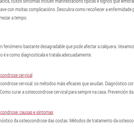
cica, cuxos síntomas inclúen manifestacións típicas e signos que lembran
ave con moitas complicacións. Descubra como recoñecer a enfermidade 
mezar a tempo.
un fenómeno bastante desagradable que pode afectar a calquera. Vexamos
o é e como diagnosticala e tratala adecuadamente.
condrose cervical
condrose cervical: os métodos máis eficaces que axudan. Diagnóstico co
 Como curar a osteocondrose cervical para sempre na casa. Prevención da
condrose: causas e síntomas
gnóstico da osteocondrose das costas. Métodos de tratamento da osteoco