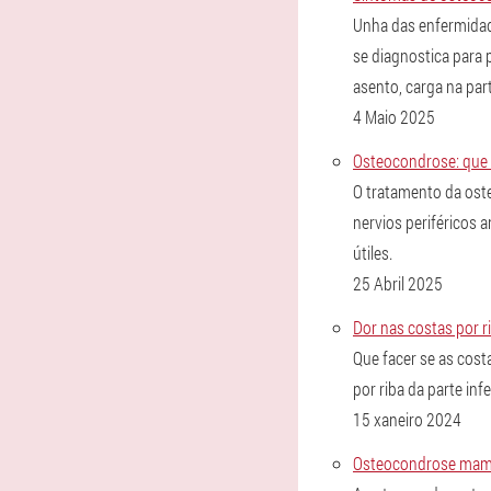
Unha das enfermidad
se diagnostica para 
asento, carga na part
4 Maio 2025
Osteocondrose: que 
O tratamento da oste
nervios periféricos a
útiles.
25 Abril 2025
Dor nas costas por r
Que facer se as costa
por riba da parte inf
15 xaneiro 2024
Osteocondrose mama